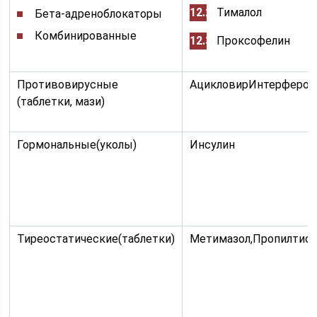
Тималол
Бета-адреноблокаторы
Комбинированные
Проксофелин
Противовирусные
АцикловирИнтерферон
(таблетки, мази)
Гормональные(уколы)
Инсулин
Тиреостатические(таблетки)
Метимазол,Пропилтиоу