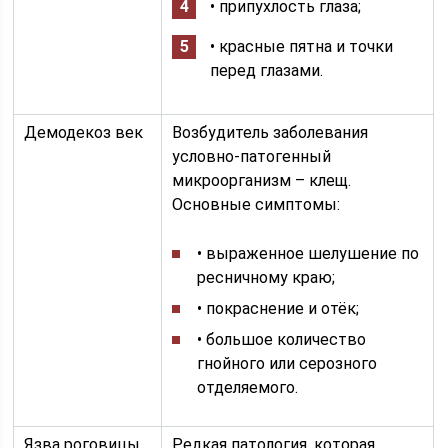
• припухлость глаза;
• красные пятна и точки
перед глазами.
Демодекоз век
Возбудитель заболевания
условно-патогенный
микроорганизм – клещ.
Основные симптомы:
• выраженное шелушение по
ресничному краю;
• покраснение и отёк;
• большое количество
гнойного или серозного
отделяемого.
Язва роговицы
Редкая патология, которая