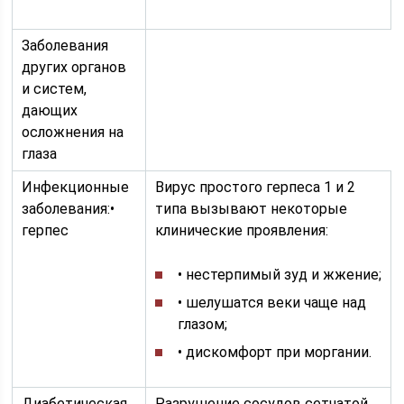
Заболевания
других органов
и систем,
дающих
осложнения на
глаза
Инфекционные
Вирус простого герпеса 1 и 2
заболевания:•
типа вызывают некоторые
герпес
клинические проявления:
• нестерпимый зуд и жжение;
• шелушатся веки чаще над
глазом;
• дискомфорт при моргании.
Диабетическая
Разрушение сосудов сетчатой