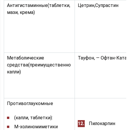
Антигистаминные(таблетки,
Цетрин,Супрастин
мази, крема)
Метаболические
Тауфон, — Офтан-Ката
средства(преимущественно
капли)
Противоглаукомные
(капли, таблетки):
Пилокарпин
М-холиномиметики