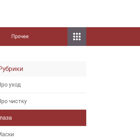
Прочее
Рубрики
Про уход
Про чистку
Глаза
Маски