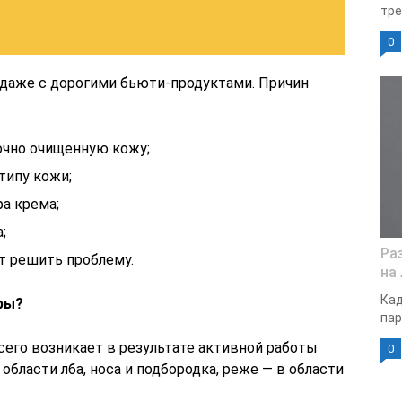
тре
0
 даже с дорогими бьюти-продуктами. Причин
очно очищенную кожу;
типу кожи;
ра крема;
;
Ра
т решить проблему.
на
Кад
ры?
пар
его возникает в результате активной работы
0
бласти лба, носа и подбородка, реже — в области