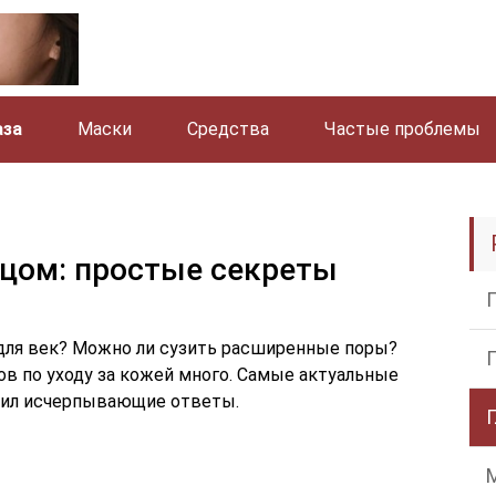
аза
Маски
Средства
Частые проблемы
ицом: простые секреты
 для век? Можно ли сузить расширенные поры?
ов по уходу за кожей много. Самые актуальные
учил исчерпывающие ответы.