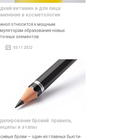
дкий витамин а для лица:
именение в косметологии
инол относится к мощным
муляторам образования новых
точных элементов.
03.11.2022
делирование бровей: правила,
инципы и этапы
сивые брови — один из главных бьюти-