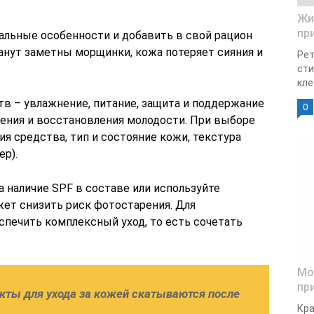
Жи
пр
льные особенности и добавить в свой рацион
анут заметны морщинки, кожа потеряет сияния и
Рет
сти
кле
тв – увлажнение, питание, защита и поддержание
0
ения и восстановления молодости. При выборе
ия средства, тип и состояние кожи, текстура
ер).
 наличие SPF в составе или используйте
жет снизить риск фотостарения. Для
печить комплексный уход, то есть сочетать
Мо
пр
кты для ухода за кожей скатываются после
Кра