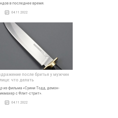
ндов в последнее время.
04.11.2022
здражение после бритья у мужчин
 лице: что делать
р из фильма «Суини Тодд, демон-
икмахер с Флит-стрит».
04.11.2022