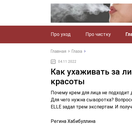
Про уход
Про чистку
Гл
Главная
Глаза
04.11.2022
Как ухаживать за л
красоты
Почему крем для лица не подходит
Для чего нужна сыворотка? Вопрос
ELLE задал трем экспертам. И пол
Регина Хабибуллина