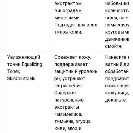
экстрактом
небольшим
винограда и
количество
мицеллами.
воды, слегк
Подходит для всех
помассируй
типов кожи.
круговыми
движениями
смойте.
Увлажняющий
Освежает кожу,
Нанесите на
тоник Equalizing
поддерживает
ватный диск
Toner,
защитный уровень
обработайт
SkinCeuticals
pH, устраняет
предварите
загрязнения.
очищенную
Содержит
кожу лица, 
натуральные
декольте.
экстракты
гамамелиса,
тимьяна, огурца,
киви, алоэ и