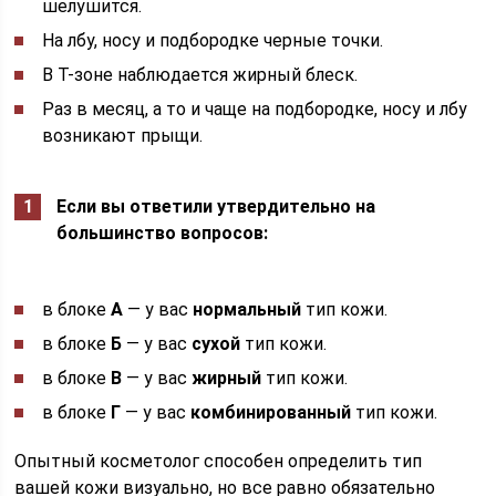
шелушится.
На лбу, носу и подбородке черные точки.
В Т-зоне наблюдается жирный блеск.
Раз в месяц, а то и чаще на подбородке, носу и лбу
возникают прыщи.
Если вы ответили утвердительно на
большинство вопросов:
в блоке
А
— у вас
нормальный
тип кожи.
в блоке
Б
— у вас
сухой
тип кожи.
в блоке
В
— у вас
жирный
тип кожи.
в блоке
Г
— у вас
комбинированный
тип кожи.
Опытный косметолог способен определить тип
вашей кожи визуально, но все равно обязательно