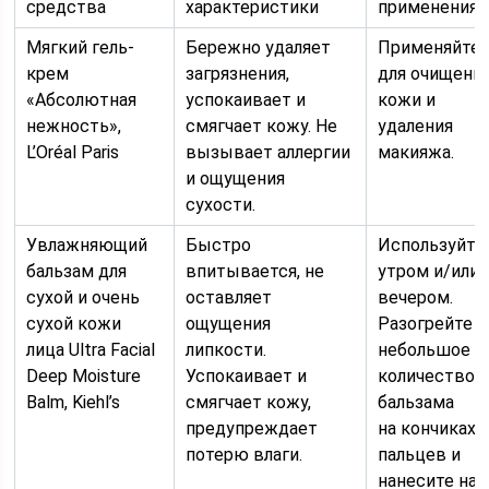
средства
характеристики
применения
Мягкий гель-
Бережно удаляет
Применяйте
крем
загрязнения,
для очищени
«Абсолютная
успокаивает и
кожи и
нежность»,
смягчает кожу. Не
удаления
L’Oréal Paris
вызывает аллергии
макияжа.
и ощущения
сухости.
Увлажняющий
Быстро
Используйте
бальзам для
впитывается, не
утром и/или
сухой и очень
оставляет
вечером.
сухой кожи
ощущения
Разогрейте
лица Ultra Facial
липкости.
небольшое
Deep Moisture
Успокаивает и
количество
Balm, Kiehl’s
смягчает кожу,
бальзама
предупреждает
на кончиках
потерю влаги.
пальцев и
нанесите на