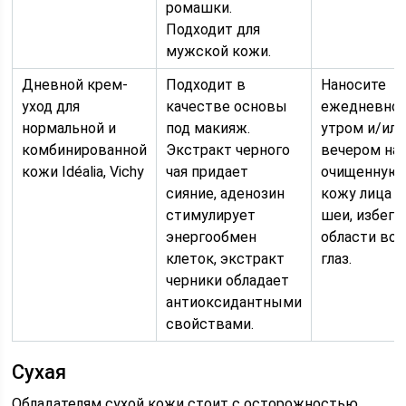
ромашки.
Подходит для
мужской кожи.
Дневной крем-
Подходит в
Наносите
уход для
качестве основы
ежедневно
нормальной и
под макияж.
утром и/или
комбинированной
Экстракт черного
вечером на
кожи Idéalia, Vichy
чая придает
очищенную
сияние, аденозин
кожу лица и
стимулирует
шеи, избега
энергообмен
области вок
клеток, экстракт
глаз.
черники обладает
антиоксидантными
свойствами.
Сухая
Обладателям сухой кожи стоит с осторожностью