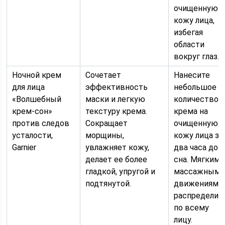
очищенную
кожу лица,
избегая
области
вокруг глаз.
Ночной крем
Сочетает
Нанесите
для лица
эффективность
небольшое
«Волшебный
маски и легкую
количество
крем-сон»
текстуру крема.
крема на
против следов
Сокращает
очищенную
усталости,
морщины,
кожу лица за
Garnier
увлажняет кожу,
два часа до
делает ее более
сна. Мягкими
гладкой, упругой и
массажным
подтянутой.
движениями
распределит
по всему
лицу.