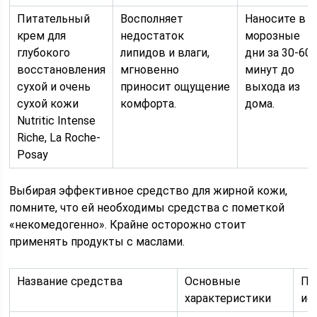
Питательный
Восполняет
Наносите в
крем для
недостаток
морозные
глубокого
липидов и влаги,
дни за 30-60
восстановления
мгновенно
минут до
cухой и очень
приносит ощущение
выхода из
сухой кожи
комфорта.
дома.
Nutritic Intense
Riche, La Roche-
Posay
Выбирая эффективное средство для жирной кожи,
помните, что ей необходимы средства с пометкой
«некомедогенно». Крайне осторожно стоит
применять продукты с маслами.
Название средства
Основные
Пр
характеристики
ис