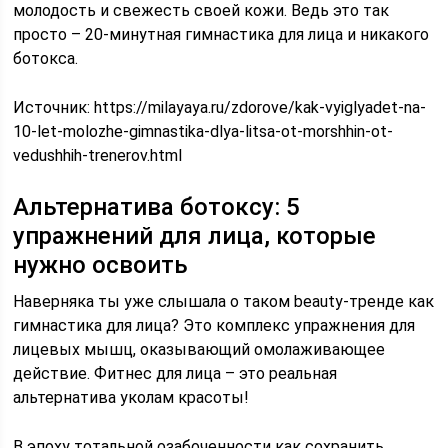
молодость и свежесть своей кожи. Ведь это так
просто – 20-минутная гимнастика для лица и никакого
ботокса.
Источник:
https://milayaya.ru/zdorove/kak-vyiglyadet-na-
10-let-molozhe-gimnastika-dlya-litsa-ot-morshhin-ot-
vedushhih-trenerov.html
Альтернатива ботоксу: 5
упражнений для лица, которые
нужно освоить
Наверняка ты уже слышала о таком beauty-тренде как
гимнастика для лица? Это комплекс упражнения для
лицевых мышц, оказывающий омолаживающее
действие. Фитнес для лица – это реальная
альтернатива уколам красоты!
В эпоху тотальной озабоченности как сохранить