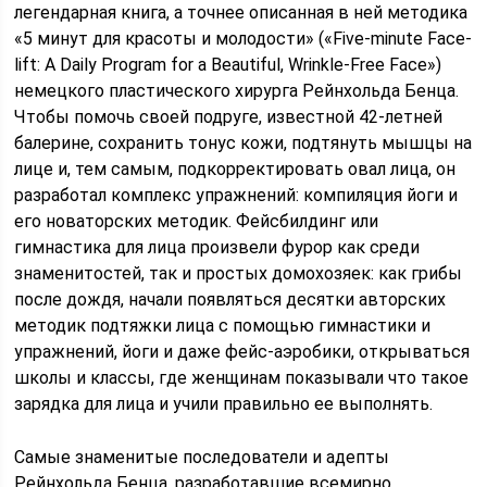
легендарная книга, а точнее описанная в ней методика
«5 минут для красоты и молодости» («Five-minute Face-
lift: A Daily Program for a Beautiful, Wrinkle-Free Face»)
немецкого пластического хирурга Рейнхольда Бенца.
Чтобы помочь своей подруге, известной 42-летней
балерине, сохранить тонус кожи, подтянуть мышцы на
лице и, тем самым, подкорректировать овал лица, он
разработал комплекс упражнений: компиляция йоги и
его новаторских методик. Фейсбилдинг или
гимнастика для лица произвели фурор как среди
знаменитостей, так и простых домохозяек: как грибы
после дождя, начали появляться десятки авторских
методик подтяжки лица с помощью гимнастики и
упражнений, йоги и даже фейс-аэробики, открываться
школы и классы, где женщинам показывали что такое
зарядка для лица и учили правильно ее выполнять.
Самые знаменитые последователи и адепты
Рейнхольда Бенца, разработавшие всемирно