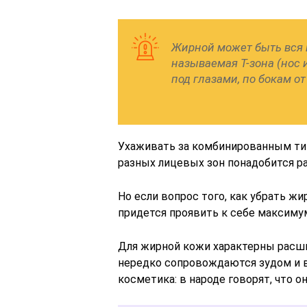
Жирной может быть вся к
называемая Т-зона (нос 
под глазами, по бокам от
Ухаживать за комбинированным тип
разных лицевых зон понадобится ра
Но если вопрос того, как убрать жи
придется проявить к себе максиму
Для жирной кожи характерны расш
нередко сопровождаются зудом и 
косметика: в народе говорят, что о