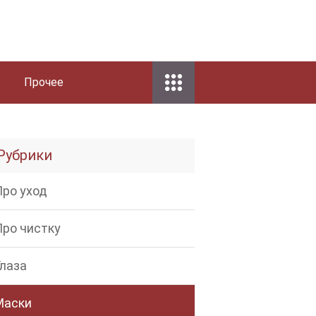
Прочее
Рубрики
Про уход
Про чистку
Глаза
Маски