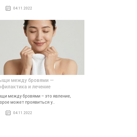
04.11.2022
ыщи между бровями —
офилактика и лечение
щи между бровями – это явление,
орое может проявиться у...
04.11.2022