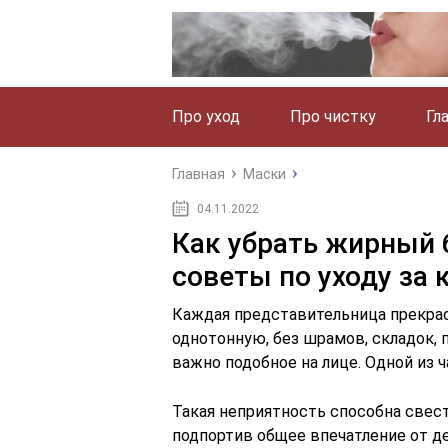
Про уход
Про чистку
Гл
Главная
Маски
04.11.2022
Как убрать жирный 
советы по уходу за 
Каждая представительница прекрасн
однотонную, без шрамов, складок, 
важно подобное на лице. Одной из 
Такая неприятность способна свес
подпортив общее впечатление от д