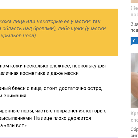
Же
по
ожа лица или некоторые ее участки: так
В д
и область над бровями), либо щеки (участки
под
 крыльев носа).
0
ом кожи несколько сложнее, поскольку для
зличная косметика и даже маски.
рный блеск с лица, стоит достаточно остро,
м внимания.
иренные поры, частые покраснения, которые
Кр
высыпаниями. На лице плохо держится
сп
на «плывет».
Обр
сып