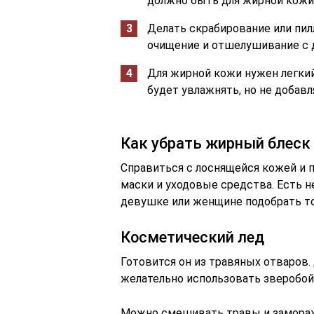
должно быть для жирной кожи)
Делать скрабирование или пи
очищение и отшелушивание с
Для жирной кожи нужен легки
будет увлажнять, но не добав
Как убрать жирный блеск
Справиться с лоснящейся кожей и
маски и уходовые средства. Есть 
девушке или женщине подобрать то,
Косметический лед
Готовится он из травяных отваров.
желательно использовать зверобой,
Можно смешивать травы и заморажи