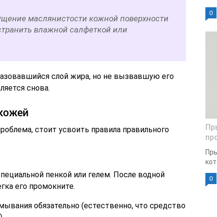
0
ущение маслянистости кожной поверхности
устранить влажной салфеткой или
разовавшийся слой жира, но не вызвавшую его
ляется снова.
 кожей
Пр
проблема, стоит усвоить правила правильного
пр
Пры
кот
специальной пенкой или гелем. После водной
0
егка его промокните.
мывания обязательно (естественно, что средство