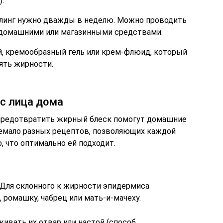
.
ллинг нужно дважды в неделю. Можно проводить
 домашними или магазинными средствами.
й, кремообразный гель или крем-флюид, который
лять жирности.
 с лица дома
 предотвратить жирный блеск помогут домашние
немало разных рецептов, позволяющих каждой
 что оптимально ей подходит.
 Для склонного к жирности эпидермиса
 ромашку, чабрец или мать-и-мачеху.
вать их отвар или настой (способ